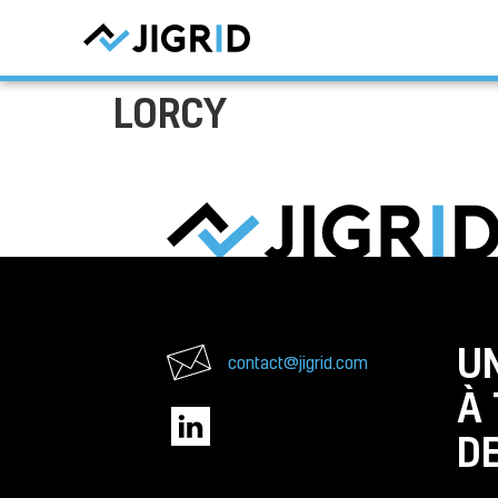
LORCY
U
contact@jigrid.com
À
D